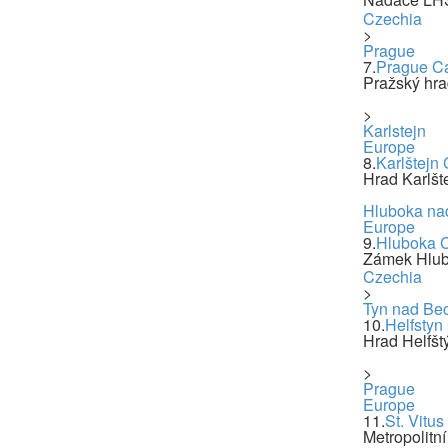
Czechia
>
Prague
7.
Prague Ca
Pražský hra
>
Karlstejn
Europe
8.
Karlštejn 
Hrad Karlšte
Hluboka na
Europe
9.
Hluboka C
Zámek Hlub
Czechia
>
Tyn nad Be
10.
Helfstyn
Hrad Helfšt
>
Prague
Europe
11.
St. Vitus
Metropolitní