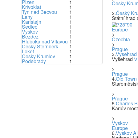
Plzen
1
Cesky Krum
Krivoklat
1
Tyn nad Becvou
1
2.
Český Kru
Lany
1
Státní hrad
Karlstejn
1
Sedlec
1
Europe
Vyskov
1
>
Bezdez
1
Czechia
Hluboka nad Vltavou
1
>
Cesky Sternberk
1
Prague
Loket
1
3.
Vysehrad
Cesky Krumlov
1
Vyšehrad
V
Podebrady
1
>
Prague
4.
Old Town
Staroměsts
>
Prague
5.
Charles B
Karlův most
>
Vyskov
Europe
6.
Vyskov A
Nadace LH