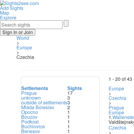
Add Sights
Map
Explore
Sign In or Join
World
>
Europe
>
Czechia
1 -
20
of
43
Settlements
Sights
Europe
Prague
17
>
unknown
3
Czechia
outside of settlements
3
>
Mlada Boleslav
2
Prague
Opocno
1
Europe
Bouzov
1
1.
Wallenste
Podkost
1
Valdštejnsk
Buchlovice
1
Czechia
Benesov
1
>