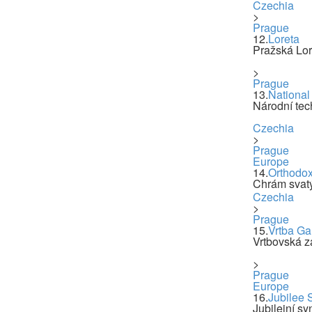
Czechia
>
Prague
12.
Loreta
Pražská Lor
>
Prague
13.
National
Národní te
Czechia
>
Prague
Europe
14.
Orthodox
Chrám svatý
Czechia
>
Prague
15.
Vrtba Ga
Vrtbovská z
>
Prague
Europe
16.
Jubilee
Jubilejní s